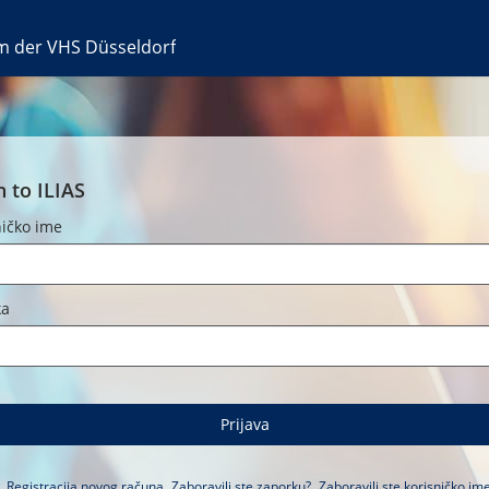
rm der VHS Düsseldorf
n to ILIAS
ničko ime
ka
Prijava
Registracija novog računa
Zaboravili ste zaporku?
Zaboravili ste korisničko im