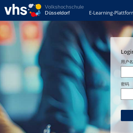
E-Learning-Plattfo
Logi
用户
密码